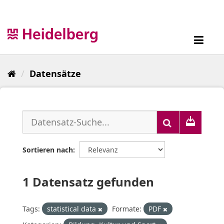
Überspringen
zum
Inhalt
Toggl
navig
Datensätze
Sortieren nach
1 Datensatz gefunden
Tags:
statistical data
Formate:
PDF