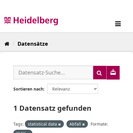
Überspringen
zum
Inhalt
Toggl
navig
Datensätze
Sortieren nach
1 Datensatz gefunden
Tags:
statistical data
Abfall
Formate: