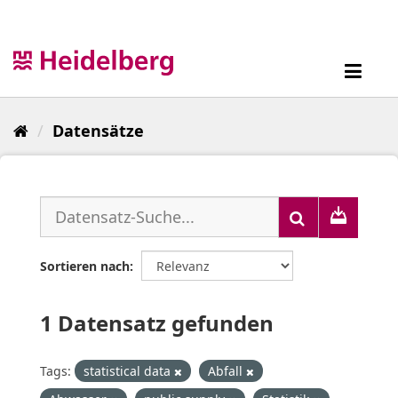
Überspringen
zum
Inhalt
Toggl
navig
Datensätze
Sortieren nach
1 Datensatz gefunden
Tags:
statistical data
Abfall