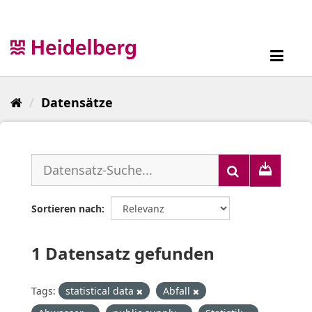
Überspringen
zum
Inhalt
Toggl
navig
Datensätze
Sortieren nach
1 Datensatz gefunden
Tags:
statistical data
Abfall