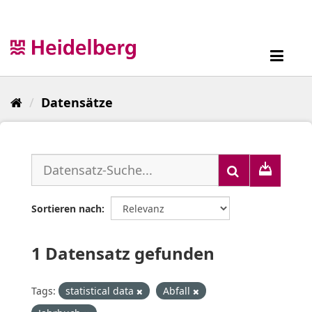
Überspringen
zum
Inhalt
Toggl
navig
Datensätze
Sortieren nach
1 Datensatz gefunden
Tags:
statistical data
Abfall