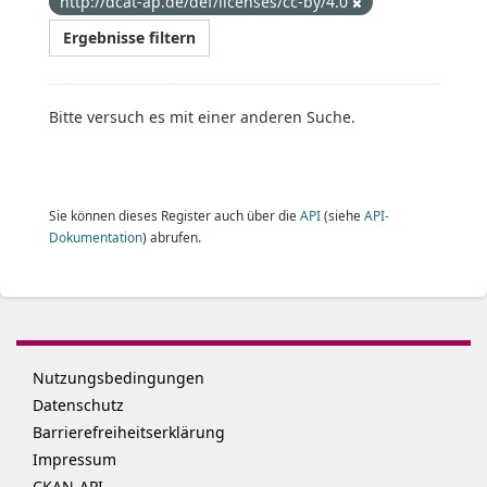
http://dcat-ap.de/def/licenses/cc-by/4.0
Ergebnisse filtern
Bitte versuch es mit einer anderen Suche.
Sie können dieses Register auch über die
API
(siehe
API-
Dokumentation
) abrufen.
Nutzungsbedingungen
Datenschutz
Barrierefreiheitserklärung
Impressum
CKAN-API