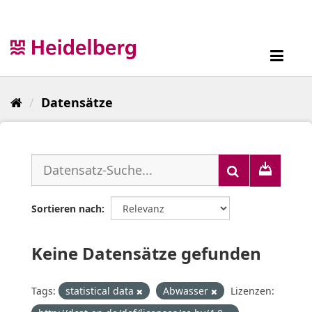
Überspringen
zum
Inhalt
Toggl
navig
Datensätze
Sortieren nach
Keine Datensätze gefunden
Tags:
statistical data
Abwasser
Lizenzen: