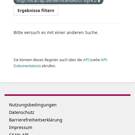
http://dcat-ap.de/def/licenses/cc-by/4.0
Ergebnisse filtern
Bitte versuch es mit einer anderen Suche.
Sie können dieses Register auch über die
API
(siehe
API-
Dokumentation
) abrufen.
Nutzungsbedingungen
Datenschutz
Barrierefreiheitserklärung
Impressum
CKAN-API