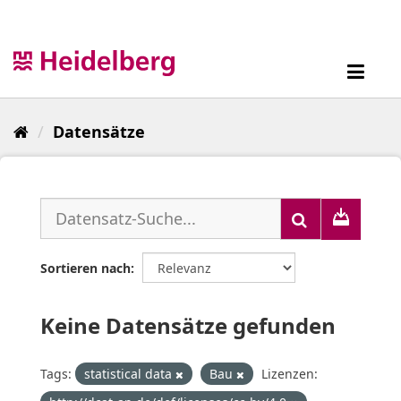
Überspringen
zum
Inhalt
Toggl
navig
Datensätze
Sortieren nach
Keine Datensätze gefunden
Tags:
statistical data
Bau
Lizenzen: