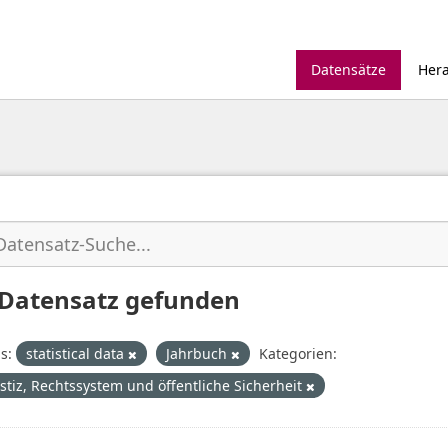
Datensätze
Her
 Datensatz gefunden
s:
statistical data
Jahrbuch
Kategorien:
ustiz, Rechtssystem und öffentliche Sicherheit