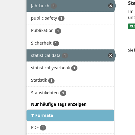
St
Jahrbuch
1
Im 
unt
public safety
1
XL
Publikation
1
Sicherheit
1
Sie
statistical data
1
statistical yearbook
1
Statistik
1
Statistikdaten
1
Nur häufige Tags anzeigen
Formate
PDF
1