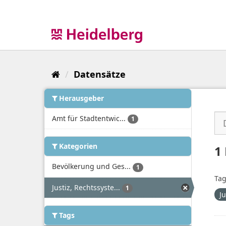
Überspringen
zum
Inhalt
Datensätze
Herausgeber
Amt für Stadtentwic...
1
Kategorien
1
Bevölkerung und Ges...
1
Tag
Justiz, Rechtssyste...
1
J
Tags