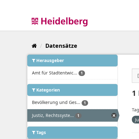
Überspringen
zum
Inhalt
Datensätze
Herausgeber
Amt für Stadtentwic...
1
Kategorien
1
Bevölkerung und Ges...
1
Tag
Justiz, Rechtssyste...
1
J
Tags