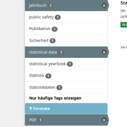
St
Jahrbuch
1
Im 
unt
public safety
1
XL
Publikation
1
Sicherheit
1
Sie
statistical data
1
statistical yearbook
1
Statistik
1
Statistikdaten
1
Nur häufige Tags anzeigen
Formate
PDF
1