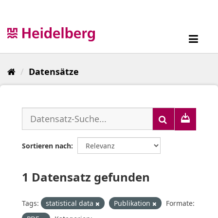
Überspringen
zum
Inhalt
Toggl
navig
Datensätze
Sortieren nach
1 Datensatz gefunden
Tags:
statistical data
Publikation
Formate: