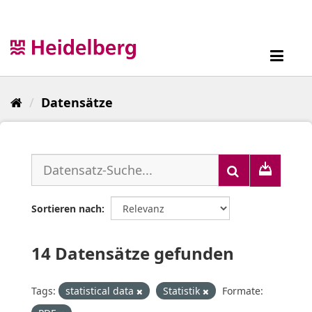
Überspringen
zum
Inhalt
Toggl
navig
Datensätze
Sortieren nach
14 Datensätze gefunden
Tags:
statistical data
Statistik
Formate: