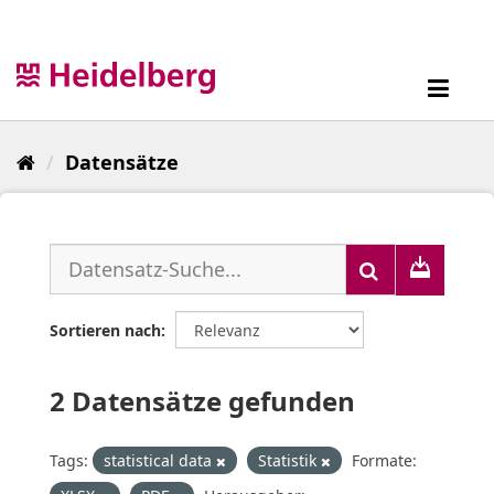
Überspringen
zum
Inhalt
Toggl
navig
Datensätze
Sortieren nach
2 Datensätze gefunden
Tags:
statistical data
Statistik
Formate: