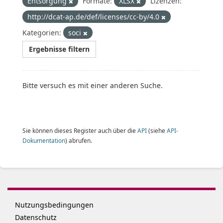
Entsorgung
Formate:
XLSX
Lizenzen:
http://dcat-ap.de/def/licenses/cc-by/4.0
Kategorien:
soci
Ergebnisse filtern
Bitte versuch es mit einer anderen Suche.
Sie können dieses Register auch über die
API
(siehe
API-
Dokumentation
) abrufen.
Nutzungsbedingungen
Datenschutz