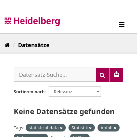
Überspringen
zum
Inhalt
Toggl
navig
Datensätze
Sortieren nach
Keine Datensätze gefunden
Tags:
statistical data
Statistik
Abfall