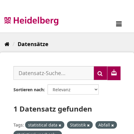
Überspringen
zum
Inhalt
Toggl
navig
Datensätze
Sortieren nach
1 Datensatz gefunden
Tags:
statistical data
Statistik
Abfall