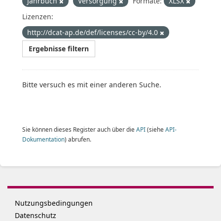
Jahrbuch
Versorgung
Formate:
XLSX
Lizenzen:
http://dcat-ap.de/def/licenses/cc-by/4.0
Ergebnisse filtern
Bitte versuch es mit einer anderen Suche.
Sie können dieses Register auch über die
API
(siehe
API-
Dokumentation
) abrufen.
Nutzungsbedingungen
Datenschutz