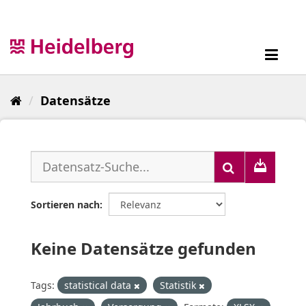
Überspringen
zum
Inhalt
Toggl
navig
Datensätze
Sortieren nach
Keine Datensätze gefunden
Tags:
statistical data
Statistik