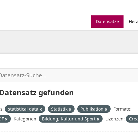
Datensätze
Her
 Datensatz gefunden
s:
statistical data
Statistik
Publikation
Formate:
DF
Kategorien:
Bildung, Kultur und Sport
Lizenzen:
Crea