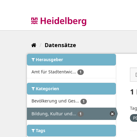
Überspringen
zum
Inhalt
Datensätze
Herausgeber
Amt für Stadtentwic...
1
Kategorien
1
Bevölkerung und Ges...
1
Tag
Bildung, Kultur und...
1
P
Tags