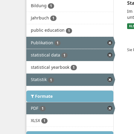
St
Bildung
1
Im 
unt
Jahrbuch
1
XL
public education
1
Publikation
1
Sie
statistical data
1
statistical yearbook
1
Statistik
1
Formate
PDF
1
XLSX
1