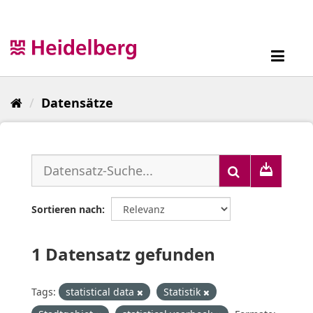
Überspringen
zum
Inhalt
Toggl
navig
Datensätze
Sortieren nach
1 Datensatz gefunden
Tags:
statistical data
Statistik