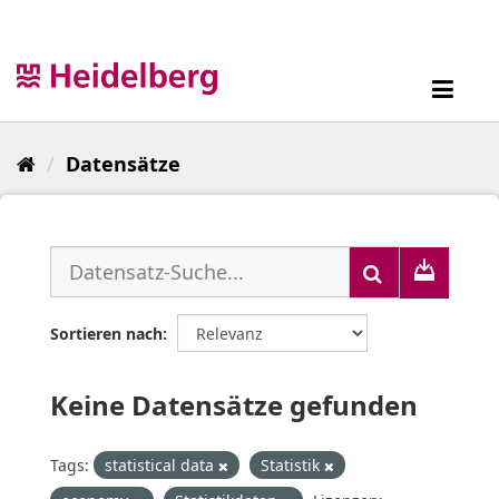
Überspringen
zum
Inhalt
Toggl
navig
Datensätze
Sortieren nach
Keine Datensätze gefunden
Tags:
statistical data
Statistik