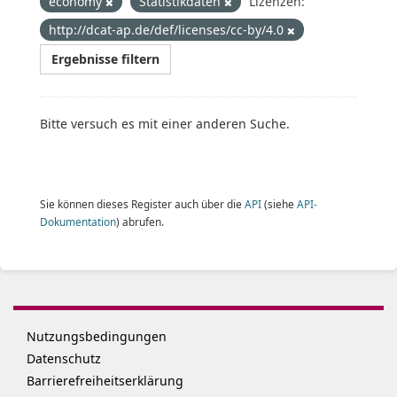
economy
Statistikdaten
Lizenzen:
http://dcat-ap.de/def/licenses/cc-by/4.0
Ergebnisse filtern
Bitte versuch es mit einer anderen Suche.
Sie können dieses Register auch über die
API
(siehe
API-
Dokumentation
) abrufen.
Nutzungsbedingungen
Datenschutz
Barrierefreiheitserklärung