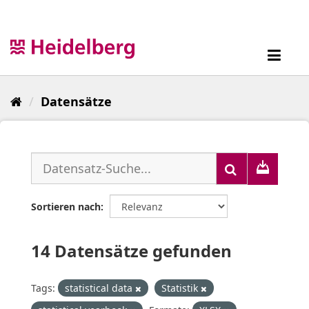
Überspringen
zum
Inhalt
Toggl
navig
Datensätze
Sortieren nach
14 Datensätze gefunden
Tags:
statistical data
Statistik