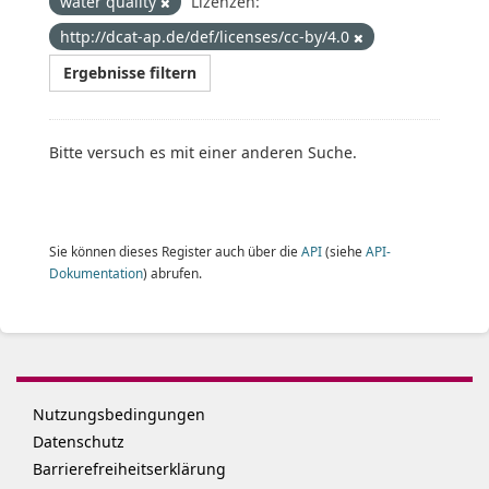
water quality
Lizenzen:
http://dcat-ap.de/def/licenses/cc-by/4.0
Ergebnisse filtern
Bitte versuch es mit einer anderen Suche.
Sie können dieses Register auch über die
API
(siehe
API-
Dokumentation
) abrufen.
Nutzungsbedingungen
Datenschutz
Barrierefreiheitserklärung