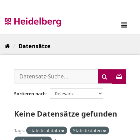
Überspringen
zum
Inhalt
Toggl
navig
Datensätze
Sortieren nach
Keine Datensätze gefunden
Tags:
statistical data
Statistikdaten