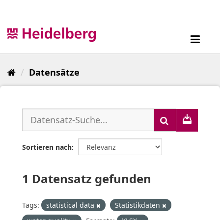
Überspringen
zum
Inhalt
Toggl
navig
Datensätze
Sortieren nach
1 Datensatz gefunden
Tags:
statistical data
Statistikdaten