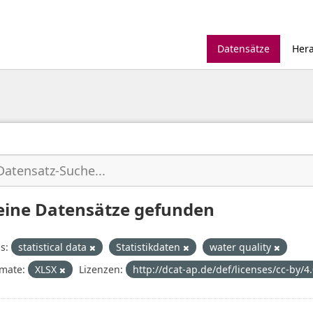
Datensätze
Her
eine Datensätze gefunden
s:
statistical data
Statistikdaten
water quality
mate:
XLSX
Lizenzen:
http://dcat-ap.de/def/licenses/cc-by/4