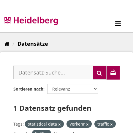
Überspringen
zum
Inhalt
Toggl
navig
Datensätze
Sortieren nach
1 Datensatz gefunden
Tags:
statistical data
Verkehr
traffic