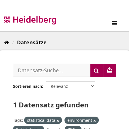
Überspringen
zum
Inhalt
Toggl
navig
Datensätze
Sortieren nach
1 Datensatz gefunden
Tags:
statistical data
environment