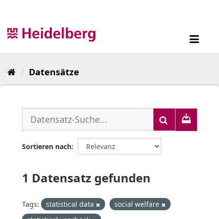
Überspringen
zum
Inhalt
Toggl
navig
Datensätze
Sortieren nach
1 Datensatz gefunden
Tags:
statistical data
social welfare