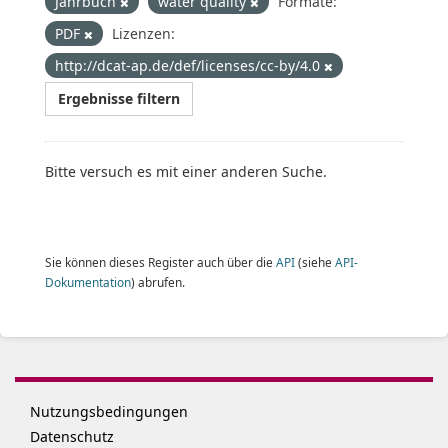
Jahrbuch
water quality
Formate:
PDF
Lizenzen:
http://dcat-ap.de/def/licenses/cc-by/4.0
Ergebnisse filtern
Bitte versuch es mit einer anderen Suche.
Sie können dieses Register auch über die
API
(siehe
API-
Dokumentation
) abrufen.
Nutzungsbedingungen
Datenschutz