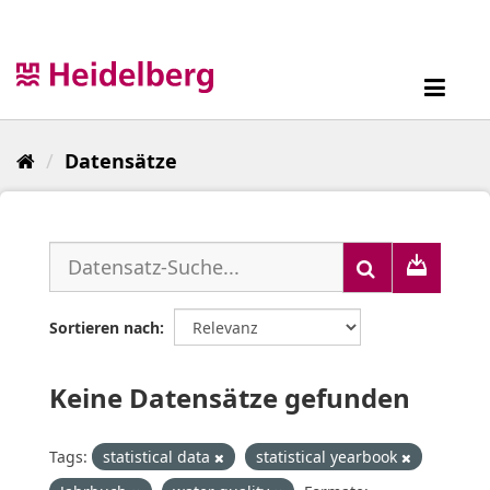
Überspringen
zum
Inhalt
Toggl
navig
Datensätze
Sortieren nach
Keine Datensätze gefunden
Tags:
statistical data
statistical yearbook