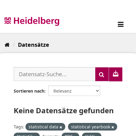
Überspringen
zum
Inhalt
Toggl
navig
Datensätze
Sortieren nach
Keine Datensätze gefunden
Tags:
statistical data
statistical yearbook