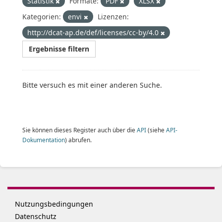
Statistik
Formate:
PDF
XLSX
Kategorien:
envi
Lizenzen:
http://dcat-ap.de/def/licenses/cc-by/4.0
Ergebnisse filtern
Bitte versuch es mit einer anderen Suche.
Sie können dieses Register auch über die
API
(siehe
API-
Dokumentation
) abrufen.
Nutzungsbedingungen
Datenschutz