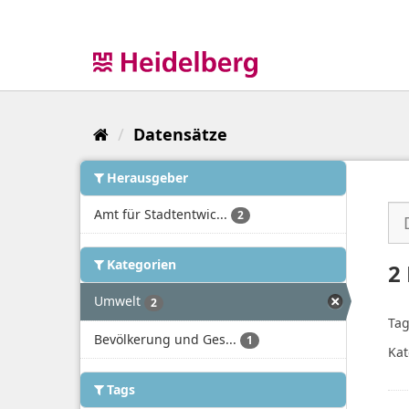
Überspringen
zum
Inhalt
Datensätze
Herausgeber
Amt für Stadtentwic...
2
Kategorien
2
Umwelt
2
Tag
Bevölkerung und Ges...
1
Kat
Tags