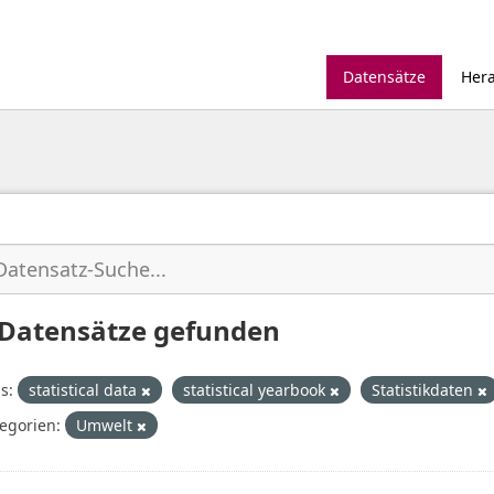
Datensätze
Her
 Datensätze gefunden
s:
statistical data
statistical yearbook
Statistikdaten
egorien:
Umwelt