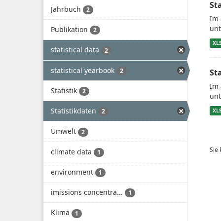
St
Jahrbuch
2
Im 
unt
Publikation
2
XL
statistical data
2
statistical yearbook
2
St
Im 
Statistik
2
unt
Statistikdaten
XL
2
Umwelt
2
Sie
climate data
1
environment
1
imissions concentra...
1
Klima
1