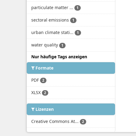
particulate matter ...
1
sectoral emissions
1
urban climate stati...
1
water quality
1
Nur häufige Tags anzeigen
Formate
PDF
2
XLSX
2
Lizenzen
Creative Commons At...
2