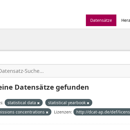
Datensätze
Her
eine Datensätze gefunden
s:
statistical data
statistical yearbook
missions concentrations
Lizenzen:
http://dcat-ap.de/def/licen