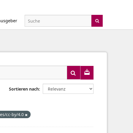
ausgeber
Sortieren nach
ses/cc-by/4.0