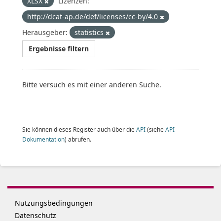
XLSX
Lizenzen:
http://dcat-ap.de/def/licenses/cc-by/4.0
Herausgeber:
statistics
Ergebnisse filtern
Bitte versuch es mit einer anderen Suche.
Sie können dieses Register auch über die
API
(siehe
API-
Dokumentation
) abrufen.
Nutzungsbedingungen
Datenschutz