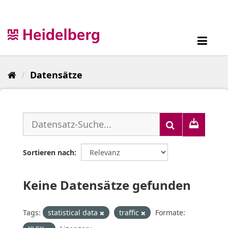
Überspringen
zum
Inhalt
Toggl
navig
Datensätze
Sortieren nach
Keine Datensätze gefunden
Tags:
statistical data
traffic
Formate: