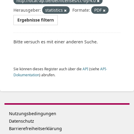
http://dcat-ap.de/def/licenses/cc-by/4.0
Herausgeber:
statistics
Formate:
PDF
Ergebnisse filtern
Bitte versuch es mit einer anderen Suche.
Sie können dieses Register auch über die
API
(siehe
API-
Dokumentation
) abrufen.
Nutzungsbedingungen
Datenschutz
Barrierefreiheitserklärung