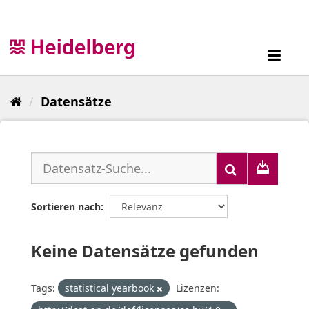
Überspringen
zum
Inhalt
Toggl
navig
Datensätze
Sortieren nach
Keine Datensätze gefunden
Tags:
statistical yearbook
Lizenzen: