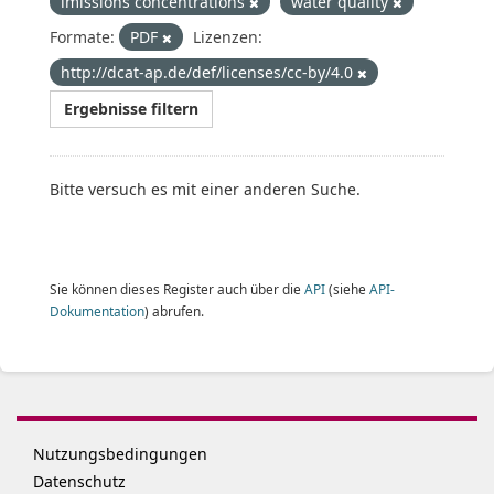
imissions concentrations
water quality
Formate:
PDF
Lizenzen:
http://dcat-ap.de/def/licenses/cc-by/4.0
Ergebnisse filtern
Bitte versuch es mit einer anderen Suche.
Sie können dieses Register auch über die
API
(siehe
API-
Dokumentation
) abrufen.
Nutzungsbedingungen
Datenschutz