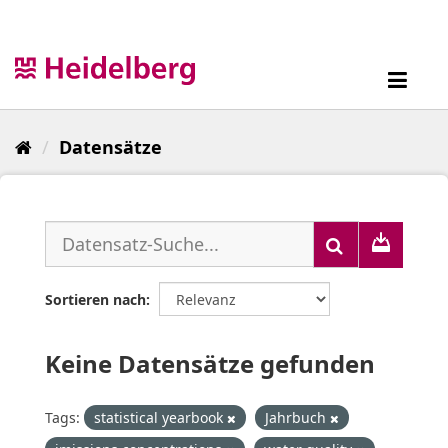
Überspringen
zum
Inhalt
Toggl
navig
Datensätze
Sortieren nach
Keine Datensätze gefunden
Tags:
statistical yearbook
Jahrbuch