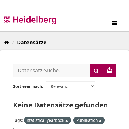
Überspringen
zum
Inhalt
Toggl
navig
Datensätze
Sortieren nach
Keine Datensätze gefunden
Tags:
statistical yearbook
Publikation