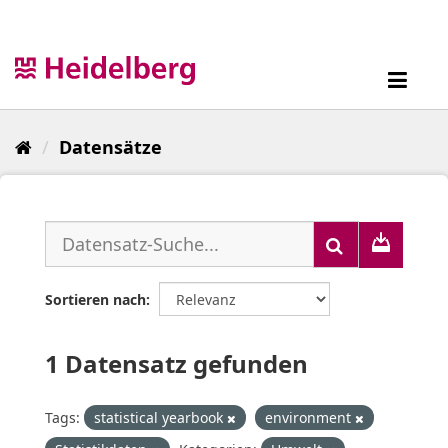
Überspringen
zum
Inhalt
Toggl
navig
Datensätze
Sortieren nach
1 Datensatz gefunden
Tags:
statistical yearbook
environment