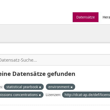
Datensätze
Her
eine Datensätze gefunden
s:
statistical yearbook
environment
missions concentrations
Lizenzen:
http://dcat-ap.de/def/licen