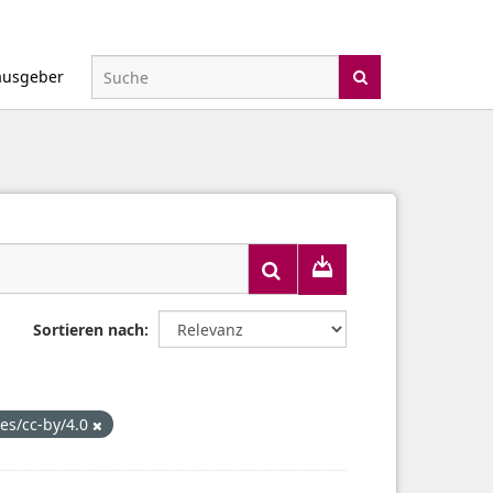
ausgeber
Sortieren nach
ses/cc-by/4.0