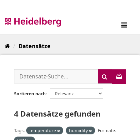
Überspringen
zum
Inhalt
Toggl
navig
Datensätze
Sortieren nach
4 Datensätze gefunden
Tags:
temperature
humidity
Formate: