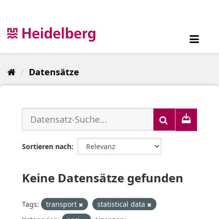
Überspringen
zum
Inhalt
Toggl
navig
Datensätze
Sortieren nach
Keine Datensätze gefunden
Tags:
transport
statistical data