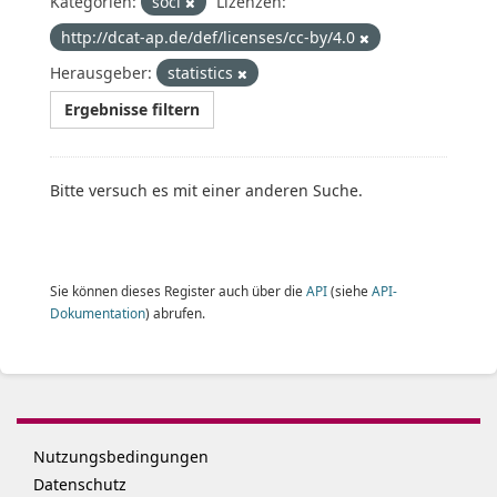
Kategorien:
soci
Lizenzen:
http://dcat-ap.de/def/licenses/cc-by/4.0
Herausgeber:
statistics
Ergebnisse filtern
Bitte versuch es mit einer anderen Suche.
Sie können dieses Register auch über die
API
(siehe
API-
Dokumentation
) abrufen.
Nutzungsbedingungen
Datenschutz