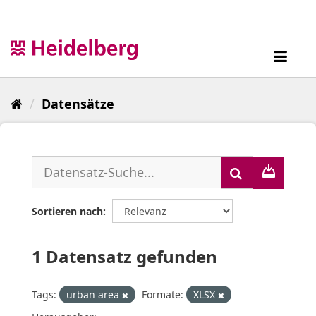
Überspringen
zum
Inhalt
Toggl
navig
Datensätze
Sortieren nach
1 Datensatz gefunden
Tags:
urban area
Formate:
XLSX