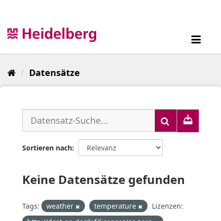
Überspringen
zum
Inhalt
Toggl
navig
Datensätze
Sortieren nach
Keine Datensätze gefunden
Tags:
weather
temperature
Lizenzen: