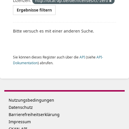
Lizenzen:
http://dcat-ap.de/def/licenses/cc-zero
Ergebnisse filtern
Bitte versuch es mit einer anderen Suche.
Sie können dieses Register auch über die
API
(siehe
API-
Dokumentation
) abrufen.
Nutzungsbedingungen
Datenschutz
Barrierefreiheitserklärung
Impressum
CKAN-API