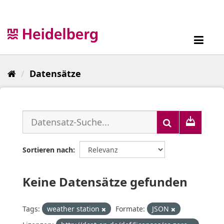
Überspringen
zum
Inhalt
Toggl
navig
Datensätze
Sortieren nach
Keine Datensätze gefunden
Tags:
weather station
Formate:
JSON