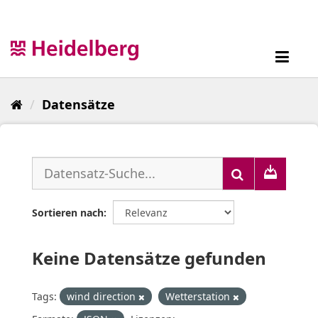
Überspringen
zum
Inhalt
Toggl
navig
Datensätze
Sortieren nach
Keine Datensätze gefunden
Tags:
wind direction
Wetterstation