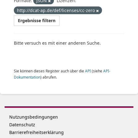
Formate:
JSON
Lizenzen:
http://dcat-ap.de/def/licenses/cc-zero
Ergebnisse filtern
Bitte versuch es mit einer anderen Suche.
Sie können dieses Register auch über die
API
(siehe
API-
Dokumentation
) abrufen.
Nutzungsbedingungen
Datenschutz
Barrierefreiheitserklärung