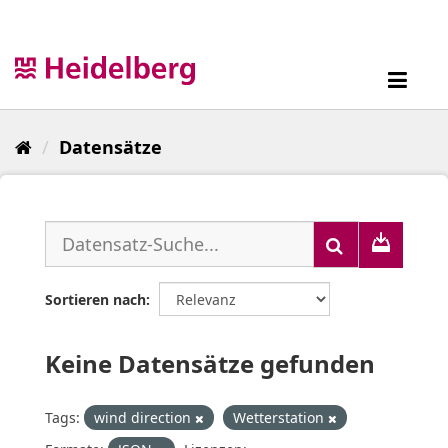
Überspringen
zum
Inhalt
Toggl
navig
Datensätze
Sortieren nach
Keine Datensätze gefunden
Tags:
wind direction
Wetterstation