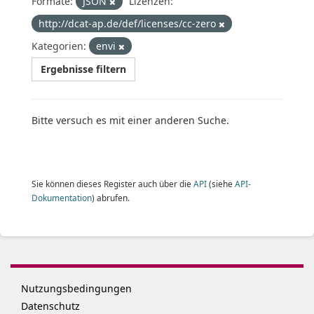
Formate:
JSON
Lizenzen:
http://dcat-ap.de/def/licenses/cc-zero
Kategorien:
envi
Ergebnisse filtern
Bitte versuch es mit einer anderen Suche.
Sie können dieses Register auch über die
API
(siehe
API-
Dokumentation
) abrufen.
Nutzungsbedingungen
Datenschutz