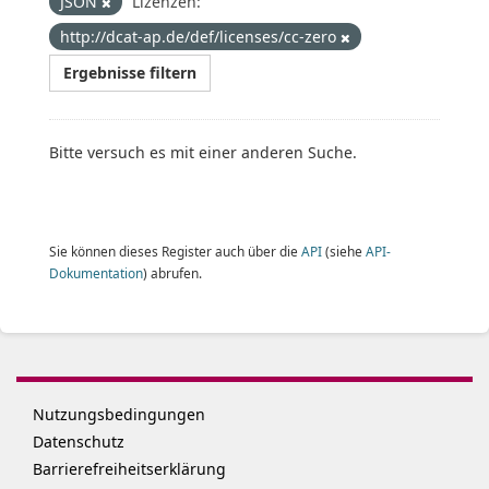
JSON
Lizenzen:
http://dcat-ap.de/def/licenses/cc-zero
Ergebnisse filtern
Bitte versuch es mit einer anderen Suche.
Sie können dieses Register auch über die
API
(siehe
API-
Dokumentation
) abrufen.
Nutzungsbedingungen
Datenschutz
Barrierefreiheitserklärung