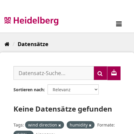
Überspringen
zum
Inhalt
Toggl
navig
Datensätze
Sortieren nach
Keine Datensätze gefunden
Tags:
wind direction
humidity
Formate: