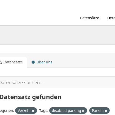
Datensätze
Her
Datensätze
Über uns
 Datensatz gefunden
egorien:
Verkehr
Tags:
disabled parking
Parken