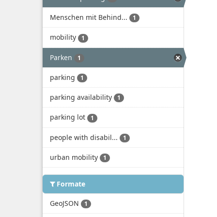
Menschen mit Behind...
1
mobility
1
Parken
1
parking
1
parking availability
1
parking lot
1
people with disabil...
1
urban mobility
1
Formate
GeoJSON
1