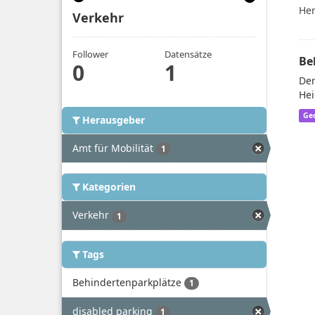
Her
Verkehr
Follower
Datensätze
Be
0
1
Der
Hei
Ge
Herausgeber
Amt für Mobilität
1
Kategorien
Verkehr
1
Tags
Behindertenparkplätze
1
disabled parking
1