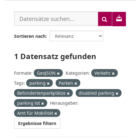
Sortieren nach
1 Datensatz gefunden
Formate:
GeoJSON
Kategorien:
Verkehr
Tags:
parking
Parken
Behindertenparkplätze
disabled parking
parking lot
Herausgeber:
Amt für Mobilität
Ergebnisse filtern