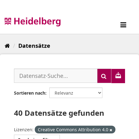
Überspringen
zum
Inhalt
Toggl
navig
Datensätze
Sortieren nach
40 Datensätze gefunden
Lizenzen:
Creative Commons Attribution 4.0