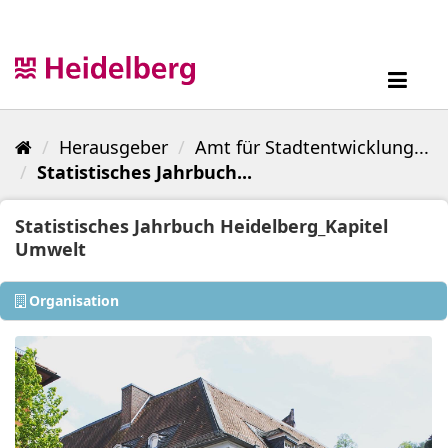
Überspringen
zum
Inhalt
Toggl
navig
Herausgeber
Amt für Stadtentwicklung...
Statistisches Jahrbuch...
Statistisches Jahrbuch Heidelberg_Kapitel
Umwelt
Organisation