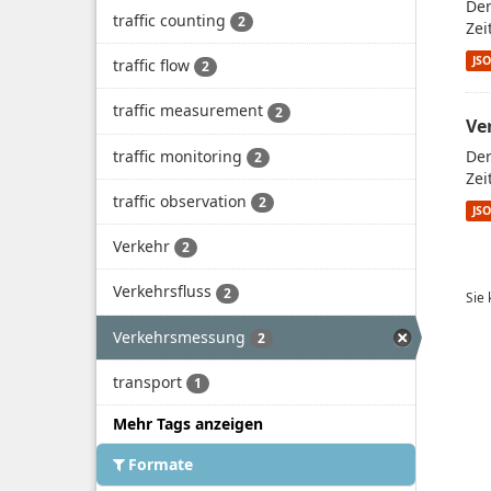
Der
traffic counting
2
Zei
JS
traffic flow
2
traffic measurement
2
Ve
traffic monitoring
Der
2
Zei
traffic observation
2
JS
Verkehr
2
Verkehrsfluss
2
Sie
Verkehrsmessung
2
transport
1
Mehr Tags anzeigen
Formate