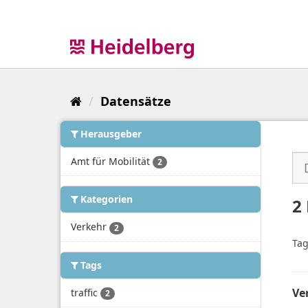
Überspringen
zum
Inhalt
Datensätze
Herausgeber
Amt für Mobilität
2
Kategorien
2
Verkehr
2
Tag
Tags
Ve
traffic
2