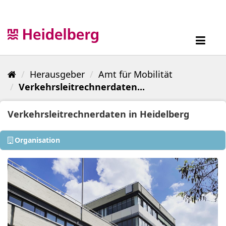
Überspringen
zum
Inhalt
Toggl
navig
Herausgeber
Amt für Mobilität
Verkehrsleitrechnerdaten...
Verkehrsleitrechnerdaten in Heidelberg
Organisation