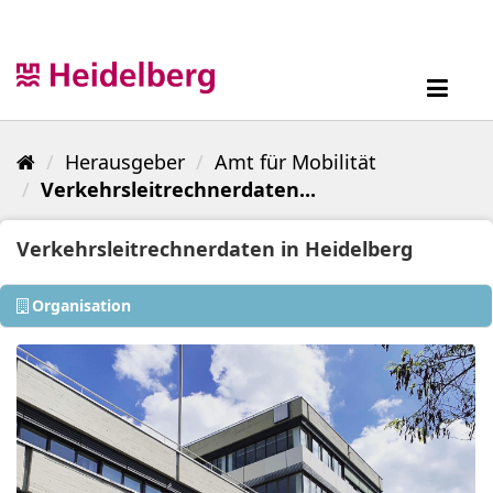
Überspringen
zum
Inhalt
Toggl
navig
Herausgeber
Amt für Mobilität
Verkehrsleitrechnerdaten...
Verkehrsleitrechnerdaten in Heidelberg
Organisation